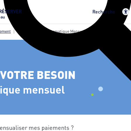
RÉSERVER
Recherche
eau
iement
Le Prélèvement Automatique Mensuel
 VOTRE BESOIN
tique mensuel
ensualiser mes paiements ?