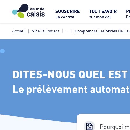
SOUSCRIRE
TOUT SAVOIR
P
un contrat
sur mon eau
l'
Accueil
Aide Et Contact
...
Comprendre Les Modes De Pa
DITES-NOUS QUEL EST
Le prélèvement automa
Pourquoi m