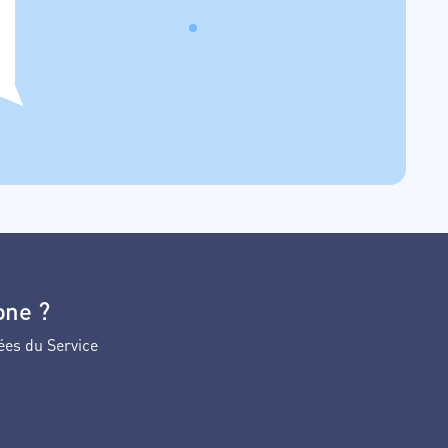
one ?
ées du Service
ans la liste.