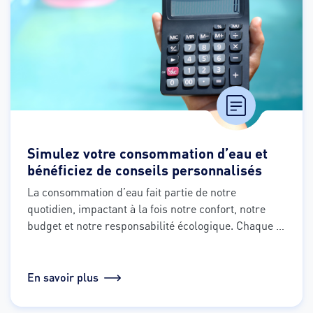
Simulez votre consommation d’eau et
bénéficiez de conseils personnalisés
La consommation d’eau fait partie de notre 
quotidien, impactant à la fois notre confort, notre 
budget et notre responsabilité écologique. Chaque 
jour, souvent sans y penser, nous utilisons des 
dizaines voire des centaines de litres pour nous 
laver, cuisiner, faire la vaisselle ou tirer la chasse 
En savoir plus
d’eau.
Mais savons-nous vraiment combien nous 
consommons ? Quelles habitudes sont les plus 