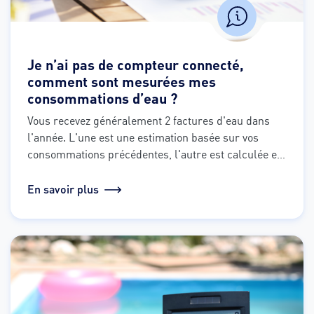
Je n’ai pas de compteur connecté,
comment sont mesurées mes
consommations d’eau ?
Vous recevez généralement 2 factures d'eau dans 
l'année. L'une est une estimation basée sur vos 
consommations précédentes, l'autre est calculée en 
fonction de votre consommation réelle si le relevé 
de compteur a pu être effectué chez vous. Plus 
En savoir plus
précisément, comment ça marche ?
Depuis votre 
espace client, accédez à une explication simple, pas 
à pas et personnalisée de vos factures.